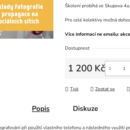
Školení probíhá ve Skupova 4a
Pro celé kolektivy možná dohod
Více informací ne emailu: ak
Dostupnost
1 200 Kč
Měrná cena:
Tisk
Zeptat se
Popis
Diskuze
afování při použití vlastního telefonu a následného využití pro