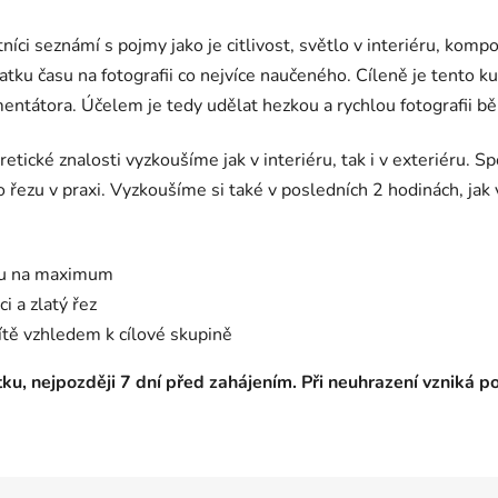
tníci seznámí s pojmy jako je citlivost, světlo v interiéru, komp
atku času na fotografii co nejvíce naučeného. Cíleně je tento k
kumentátora. Účelem je tedy udělat hezkou a rychlou fotografii b
eoretické znalosti vyzkoušíme jak v interiéru, tak i v exteriéru.
ho řezu v praxi. Vyzkoušíme si také v posledních 2 hodinách, jak
onu na maximum
i a zlatý řez
ítě vzhledem k cílové skupině
ku, nejpozději 7 dní před zahájením. Při neuhrazení vzniká p