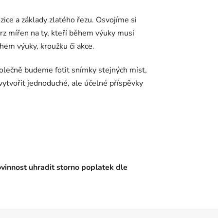
ozice a základy zlatého řezu. Osvojíme si
urz mířen na ty, kteří během výuky musí
ěhem výuky, kroužku či akce.
 Společně budeme fotit snímky stejných míst,
 vytvořit jednoduché, ale účelné příspěvky
ovinnost uhradit storno poplatek dle