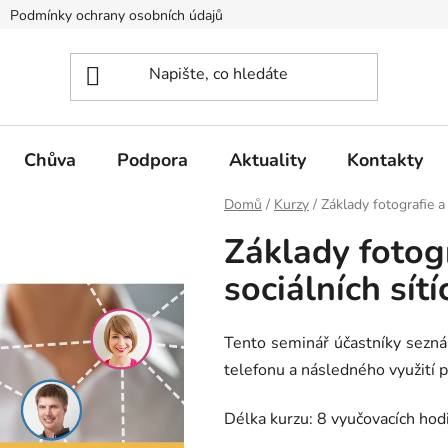
Podmínky ochrany osobních údajů
Výroční zprávy
Refere
Chůva
Podpora
Aktuality
Kontakty
Domů
/
Kurzy
/
Základy fotografie a
Základy fotog
sociálních sítí
Tento seminář účastníky seznám
telefonu a následného využití pr
Délka kurzu: 8 vyučovacích hod