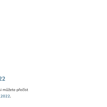
22
si můžete přečíst
a_2022
.