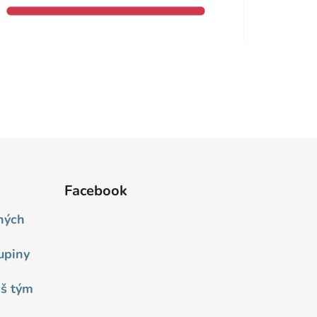
Facebook
ných
upiny
áš tým