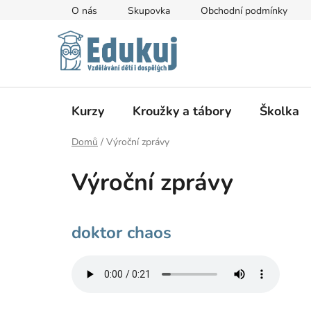
Přejít
O nás
Skupovka
Obchodní podmínky
na
obsah
Kurzy
Kroužky a tábory
Školka
Domů
/
Výroční zprávy
Výroční zprávy
V
doktor chaos
ý
p
i
s
č