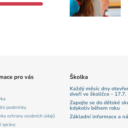
O
v
l
á
d
mace pro vás
Školka
a
c
Každý měsíc dny otevře
í
dveří ve školičce - 17.7.
p
vka
Zapojte se do dětské sk
r
ní podmínky
kdykoliv během roku
v
ky ochrany osobních údajů
Základní informace a n
k
y
í zprávy