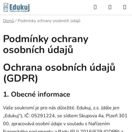
Přejít
Hledat
NÁKUP
na
KOŠÍK
obsah
Domů
/
Podmínky ochrany osobních údajů
Podmínky ochrany
osobních údajů
Ochrana osobních údajů
(GDPR)
1. Obecné informace
Vaše soukromí je pro nás důležité. Edukuj, z.s. (dále jen
„Edukuj“), IČ: 05291224, se sídlem Skupova 4a, Plzeň 301
00, zpracovává osobní údaje v souladu s Nařízením
Evropského parlamentu a Rady (EU) 2016/679 (GDPR) a