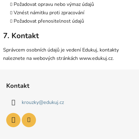
Požadovat opravu nebo výmaz údajů
Vznést námitku proti zpracování
Požadovat přenositelnost údajů
7. Kontakt
Správcem osobních údajů je vedení Edukuj, kontakty
naleznete na webových stránkách www.edukuj.cz.
Z
á
Kontakt
p
a
krouzky
@
edukuj.cz
t
í