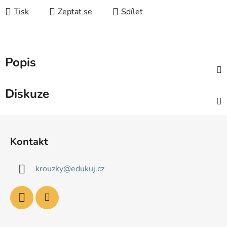
Tisk
Zeptat se
Sdílet
Popis
Diskuze
Z
á
Kontakt
p
a
krouzky
@
edukuj.cz
t
í