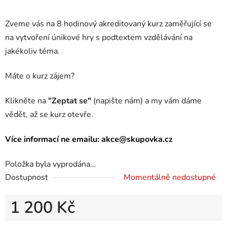
Zveme vás na 8 hodinový akreditovaný kurz zaměřující se
na vytvoření únikové hry s podtextem vzdělávání na
jakékoliv téma
.
Máte o kurz zájem?
Klikněte na
"Zeptat se"
(napište nám) a my vám dáme
vědět, až se kurz otevře.
Více informací ne emailu: akce@skupovka.cz
Položka byla vyprodána…
Dostupnost
Momentálně nedostupné
1 200 Kč
Měrná cena: