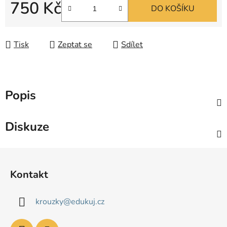
750 Kč
DO KOŠÍKU
Měrná cena:
Tisk
Zeptat se
Sdílet
Popis
Diskuze
Z
á
Kontakt
p
a
krouzky
@
edukuj.cz
t
í