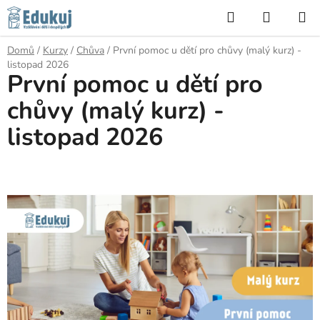
Přejít
Hledat
NÁKUP
na
KOŠÍK
obsah
Domů
/
Kurzy
/
Chůva
/
První pomoc u dětí pro chůvy (malý kurz) -
listopad 2026
První pomoc u dětí pro
chůvy (malý kurz) -
listopad 2026