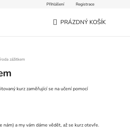
Přihlášení
Registrace
nce
PRÁZDNÝ KOŠÍK
NÁKUPNÍ
KOŠÍK
íroda zážitkem
kem
tovaný kurz zaměřující se na
učení pomocí
e nám) a my vám dáme vědět, až se kurz otevře.