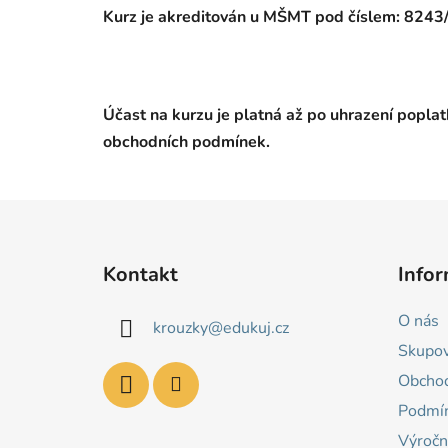
Kurz je akreditován u MŠMT pod číslem:
8243
Účast na kurzu je platná až po uhrazení poplat
obchodních podmínek.
Z
á
Kontakt
Infor
p
a
O nás
krouzky
@
edukuj.cz
t
Skupo
í
Obchod
Podmín
Výročn