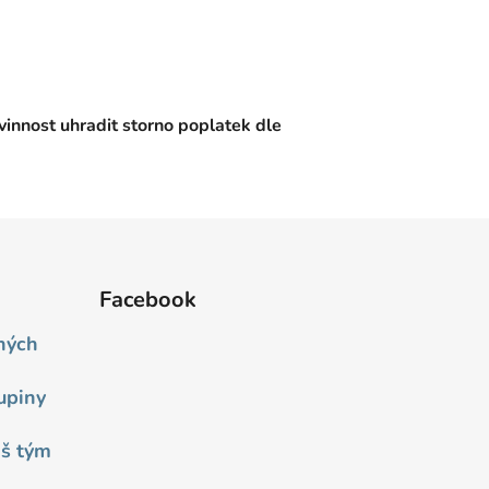
vinnost uhradit storno poplatek dle
Facebook
ných
upiny
áš tým