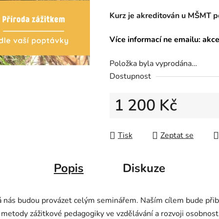
Kurz je akreditován u MŠMT p
Více informací ne emailu: ak
Položka byla vyprodána…
Dostupnost
1 200 Kč
Měrná cena:
Tisk
Zeptat se
Popis
Diskuze
 nás budou provázet celým seminářem. Naším cílem bude přibl
 metody zážitkové pedagogiky ve vzdělávání a rozvoji osobnosti