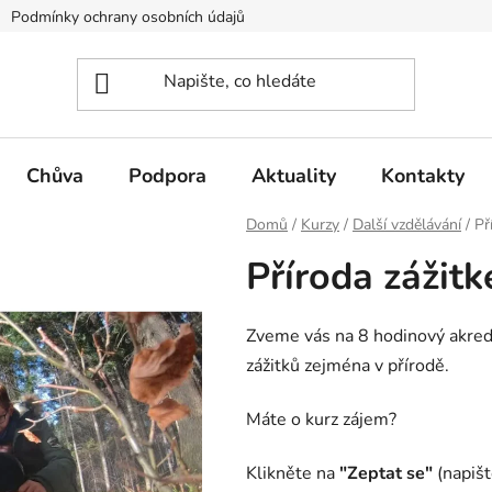
Podmínky ochrany osobních údajů
Výroční zprávy
Refere
Chůva
Podpora
Aktuality
Kontakty
Domů
/
Kurzy
/
Další vzdělávání
/
Př
Příroda zážit
Zveme vás na 8 hodinový akredi
zážitků zejména v přírodě.
Máte o kurz zájem?
Klikněte na
"Zeptat se"
(napišt