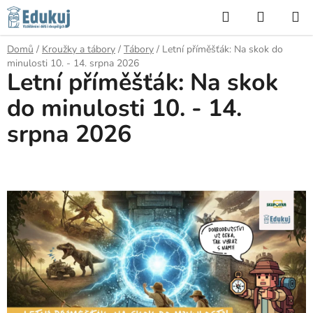
Přejít
Hledat
NÁKUP
na
KOŠÍK
obsah
Domů
/
Kroužky a tábory
/
Tábory
/
Letní příměšťák: Na skok do
minulosti 10. - 14. srpna 2026
Letní příměšťák: Na skok
do minulosti 10. - 14.
srpna 2026