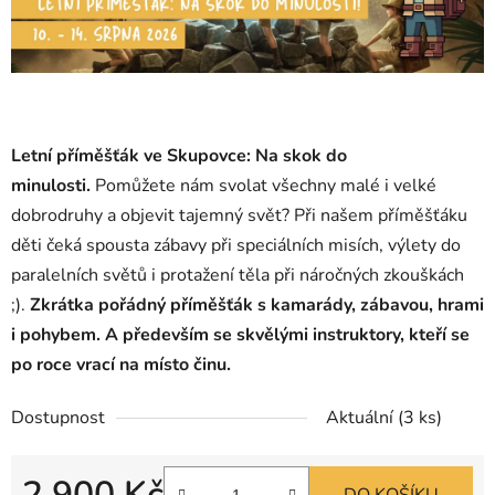
Letní příměšťák ve Skupovce: Na skok do
minulosti
.
Pomůžete nám svolat všechny malé i velké
dobrodruhy a objevit tajemný svět? Při našem příměšťáku
děti čeká spousta zábavy při speciálních misích, výlety do
paralelních světů i protažení těla při náročných zkouškách
;).
Zkrátka pořádný příměšťák s kamarády, zábavou, hrami
i pohybem. A především se skvělými instruktory, kteří se
po roce vrací na místo činu.
Dostupnost
Aktuální
(3 ks)
2 900 Kč