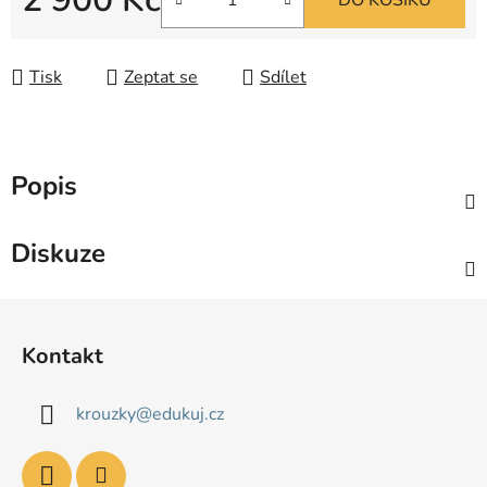
DO KOŠÍKU
Měrná cena:
Tisk
Zeptat se
Sdílet
Popis
Diskuze
Z
á
Kontakt
p
a
krouzky
@
edukuj.cz
t
í