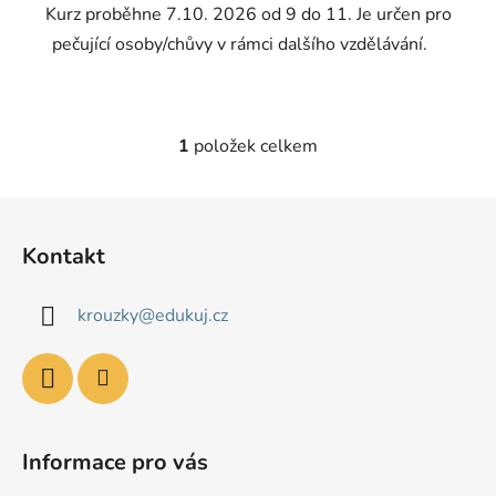
Kurz proběhne 7.10. 2026 od 9 do 11. Je určen pro
pečující osoby/chůvy v rámci dalšího vzdělávání.
1
položek celkem
O
v
l
Z
á
á
d
Kontakt
p
a
a
c
krouzky
@
edukuj.cz
t
í
p
í
r
v
k
y
Informace pro vás
v