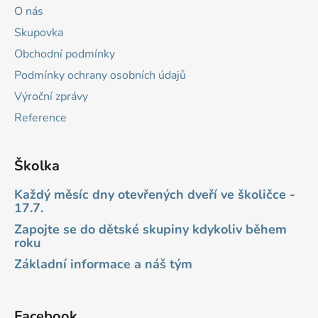
ý
O nás
p
i
Skupovka
s
Obchodní podmínky
u
Podmínky ochrany osobních údajů
Výroční zprávy
Reference
Školka
Každý měsíc dny otevřených dveří ve školičce -
17.7.
Zapojte se do dětské skupiny kdykoliv během
roku
Základní informace a náš tým
Facebook