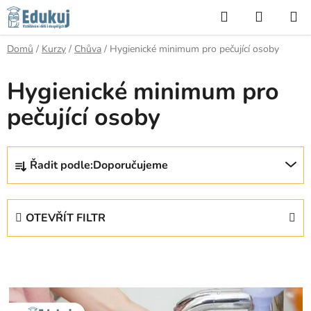
Přejít
Hledat
NÁKUP
na
KOŠÍK
obsah
Domů
/
Kurzy
/
Chůva
/
Hygienické minimum pro pečující osoby
Hygienické minimum pro
pečující osoby
Ř
Řadit podle:
Doporučujeme
a
z
e
OTEVŘÍT FILTR
n
í
V
p
ý
r
p
o