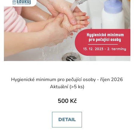
i
d
s
u
p
k
r
t
o
ů
d
u
k
t
ů
Hygienické minimum pro pečující osoby - říjen 2026
Aktuální
(>5 ks)
500 Kč
DETAIL