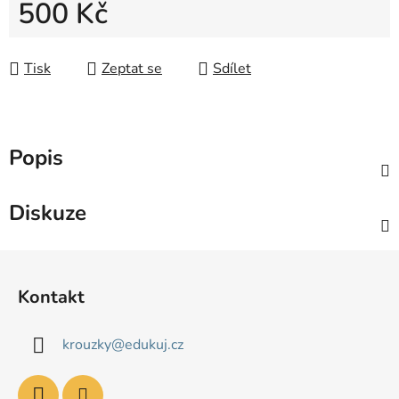
500 Kč
Měrná cena:
Tisk
Zeptat se
Sdílet
Popis
Diskuze
Z
á
Kontakt
p
a
krouzky
@
edukuj.cz
t
í