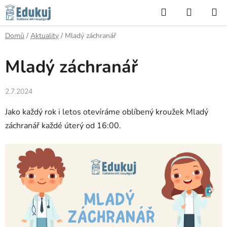
Přejít
Hledat
NÁKUP
na
KOŠÍK
obsah
Domů
/
Aktuality
/
Mladý záchranář
Mladý záchranář
2.7.2024
Jako každý rok i letos otevíráme oblíbený kroužek Mladý
záchranář každé úterý od 16:00.