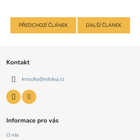
PŘEDCHOZÍ ČLÁNEK
DALŠÍ ČLÁNEK
Z
á
Kontakt
p
a
krouzky
@
edukuj.cz
t
í
Informace pro vás
O nás